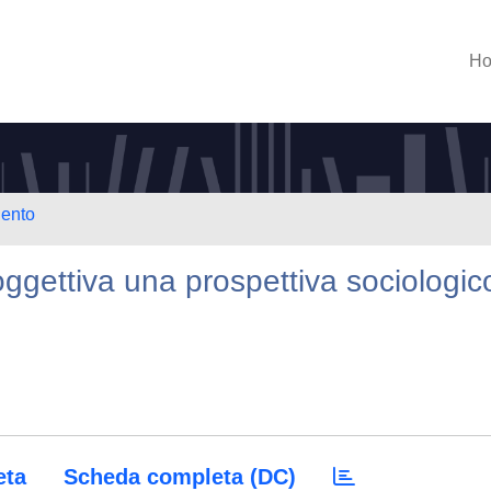
H
lento
 oggettiva una prospettiva sociologic
eta
Scheda completa (DC)