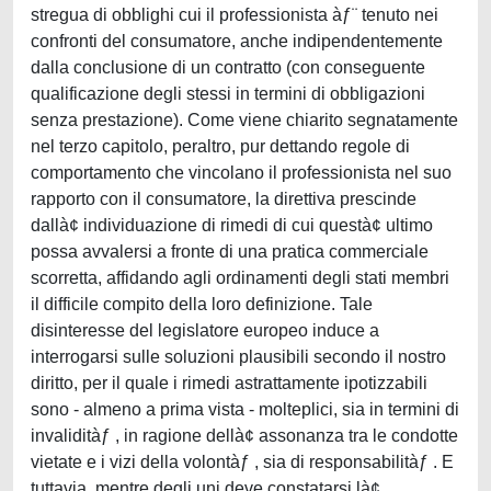
stregua di obblighi cui il professionista àƒ¨ tenuto nei
confronti del consumatore, anche indipendentemente
dalla conclusione di un contratto (con conseguente
qualificazione degli stessi in termini di obbligazioni
senza prestazione). Come viene chiarito segnatamente
nel terzo capitolo, peraltro, pur dettando regole di
comportamento che vincolano il professionista nel suo
rapporto con il consumatore, la direttiva prescinde
dallà¢ individuazione di rimedi di cui questà¢ ultimo
possa avvalersi a fronte di una pratica commerciale
scorretta, affidando agli ordinamenti degli stati membri
il difficile compito della loro definizione. Tale
disinteresse del legislatore europeo induce a
interrogarsi sulle soluzioni plausibili secondo il nostro
diritto, per il quale i rimedi astrattamente ipotizzabili
sono - almeno a prima vista - molteplici, sia in termini di
invaliditàƒ , in ragione dellà¢ assonanza tra le condotte
vietate e i vizi della volontàƒ , sia di responsabilitàƒ . E
tuttavia, mentre degli uni deve constatarsi là¢