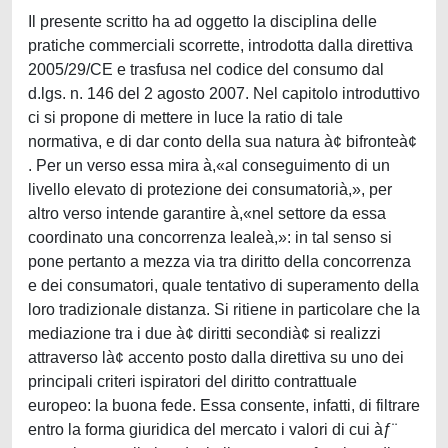
Il presente scritto ha ad oggetto la disciplina delle
pratiche commerciali scorrette, introdotta dalla direttiva
2005/29/CE e trasfusa nel codice del consumo dal
d.lgs. n. 146 del 2 agosto 2007. Nel capitolo introduttivo
ci si propone di mettere in luce la ratio di tale
normativa, e di dar conto della sua natura à¢ bifronteà¢
. Per un verso essa mira à,«al conseguimento di un
livello elevato di protezione dei consumatorià,», per
altro verso intende garantire à,«nel settore da essa
coordinato una concorrenza lealeà,»: in tal senso si
pone pertanto a mezza via tra diritto della concorrenza
e dei consumatori, quale tentativo di superamento della
loro tradizionale distanza. Si ritiene in particolare che la
mediazione tra i due à¢ diritti secondià¢ si realizzi
attraverso là¢ accento posto dalla direttiva su uno dei
principali criteri ispiratori del diritto contrattuale
europeo: la buona fede. Essa consente, infatti, di filtrare
entro la forma giuridica del mercato i valori di cui àƒ¨