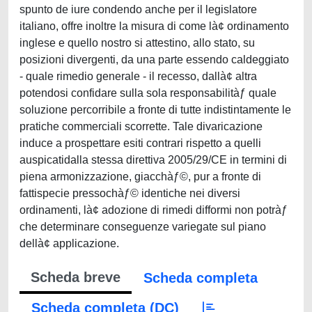
spunto de iure condendo anche per il legislatore
italiano, offre inoltre la misura di come là¢ ordinamento
inglese e quello nostro si attestino, allo stato, su
posizioni divergenti, da una parte essendo caldeggiato
- quale rimedio generale - il recesso, dallà¢ altra
potendosi confidare sulla sola responsabilitàƒ quale
soluzione percorribile a fronte di tutte indistintamente le
pratiche commerciali scorrette. Tale divaricazione
induce a prospettare esiti contrari rispetto a quelli
auspicatidalla stessa direttiva 2005/29/CE in termini di
piena armonizzazione, giacchàƒ©, pur a fronte di
fattispecie pressochàƒ© identiche nei diversi
ordinamenti, là¢ adozione di rimedi difformi non potràƒ
che determinare conseguenze variegate sul piano
dellà¢ applicazione.
Scheda breve
Scheda completa
Scheda completa (DC)