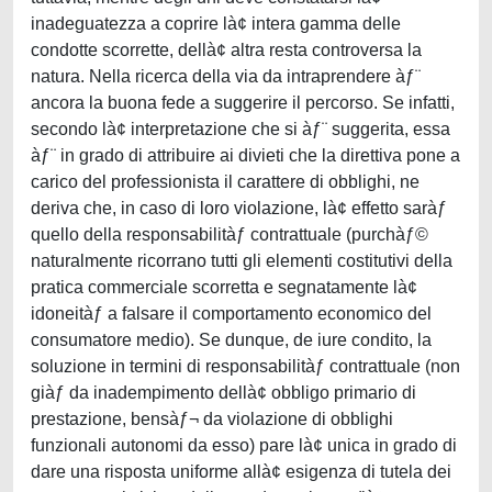
inadeguatezza a coprire là¢ intera gamma delle
condotte scorrette, dellà¢ altra resta controversa la
natura. Nella ricerca della via da intraprendere àƒ¨
ancora la buona fede a suggerire il percorso. Se infatti,
secondo là¢ interpretazione che si àƒ¨ suggerita, essa
àƒ¨ in grado di attribuire ai divieti che la direttiva pone a
carico del professionista il carattere di obblighi, ne
deriva che, in caso di loro violazione, là¢ effetto saràƒ
quello della responsabilitàƒ contrattuale (purchàƒ©
naturalmente ricorrano tutti gli elementi costitutivi della
pratica commerciale scorretta e segnatamente là¢
idoneitàƒ a falsare il comportamento economico del
consumatore medio). Se dunque, de iure condito, la
soluzione in termini di responsabilitàƒ contrattuale (non
giàƒ da inadempimento dellà¢ obbligo primario di
prestazione, bensàƒ¬ da violazione di obblighi
funzionali autonomi da esso) pare là¢ unica in grado di
dare una risposta uniforme allà¢ esigenza di tutela dei