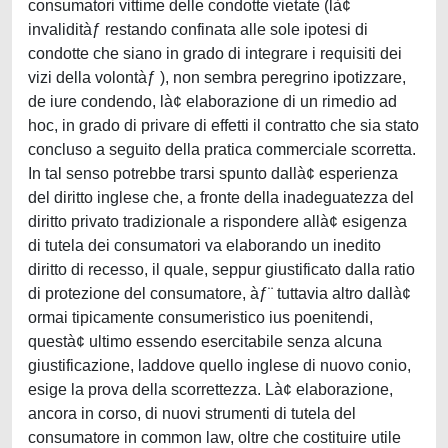
consumatori vittime delle condotte vietate (là¢
invaliditàƒ restando confinata alle sole ipotesi di
condotte che siano in grado di integrare i requisiti dei
vizi della volontàƒ ), non sembra peregrino ipotizzare,
de iure condendo, là¢ elaborazione di un rimedio ad
hoc, in grado di privare di effetti il contratto che sia stato
concluso a seguito della pratica commerciale scorretta.
In tal senso potrebbe trarsi spunto dallà¢ esperienza
del diritto inglese che, a fronte della inadeguatezza del
diritto privato tradizionale a rispondere allà¢ esigenza
di tutela dei consumatori va elaborando un inedito
diritto di recesso, il quale, seppur giustificato dalla ratio
di protezione del consumatore, àƒ¨ tuttavia altro dallà¢
ormai tipicamente consumeristico ius poenitendi,
questà¢ ultimo essendo esercitabile senza alcuna
giustificazione, laddove quello inglese di nuovo conio,
esige la prova della scorrettezza. Là¢ elaborazione,
ancora in corso, di nuovi strumenti di tutela del
consumatore in common law, oltre che costituire utile