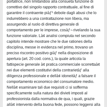
portatrice, non limitandosi alla consueta funzione di
correttivo del singolo rapporto contrattuale, al fine di
garantire il contraente piàƒ¹ debole dagli abusi che lo
indurrebbero a una contrattazione non libera, ma
assurgendo al ruolo di direttiva generale di
comportamento per le imprese, cosàƒ¬ rivelando la sua
funzione valoriale. Là¢ analisi compiuta nel secondo
capitolo intende mostrare che le due rationes della
disciplina, messe in evidenza nel primo, trovano un
preciso riscontro positivo giàƒ nella disposizione di
apertura (art. 20 cod. cons.), la quale articola la
fattispecie generale à¢ pratica commerciale scorrettaà¢
nei due elementi costitutivi della contrarietàƒ alla
diligenza professionale e dellà¢ idoneitàƒ a falsare il
comportamento economico del consumatore medio.
Nellà¢ esaminare tali due requisiti ci si sofferma
specificamente sulla natura dei divieti imposti al
professionista dalla normativa de qua, i quali, grazie
allà¢ intervento della buona fede, possono leggersi alla