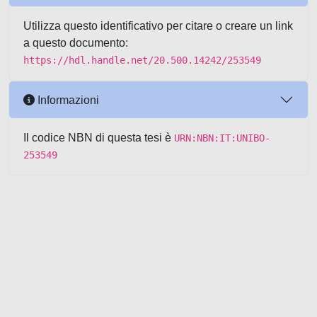
Utilizza questo identificativo per citare o creare un link
a questo documento:
https://hdl.handle.net/20.500.14242/253549
Informazioni
Il codice NBN di questa tesi è
URN:NBN:IT:UNIBO-
253549
Powered by UNITESI
-
about
UNITESI
-
Utilizzo dei cookie
-
Copyright © 2026