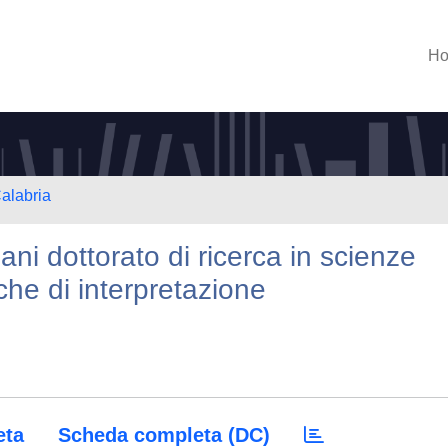
H
Calabria
iani dottorato di ricerca in scienze
iche di interpretazione
eta
Scheda completa (DC)