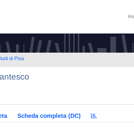
H
tudi di Pisa
dantesco
eta
Scheda completa (DC)