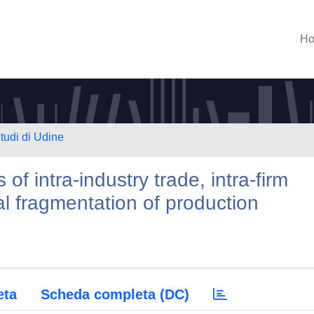
H
Studi di Udine
f intra-industry trade, intra-firm
al fragmentation of production
eta
Scheda completa (DC)