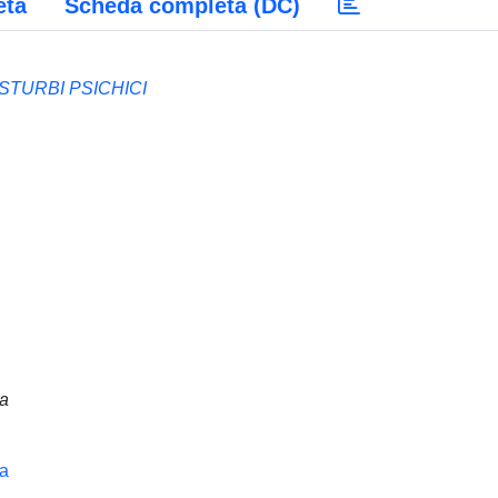
eta
Scheda completa (DC)
STURBI PSICHICI
na
na