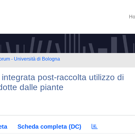
H
orum - Università di Bologna
a integrata post-raccolta utilizzo di
otte dalle piante
eta
Scheda completa (DC)