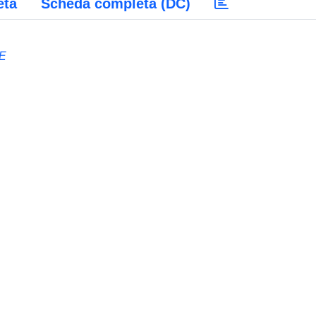
eta
Scheda completa (DC)
E