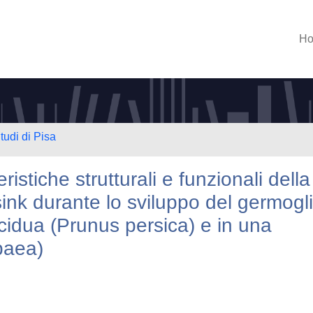
H
tudi di Pisa
istiche strutturali e funzionali della
sink durante lo sviluppo del germogl
cidua (Prunus persica) e in una
paea)