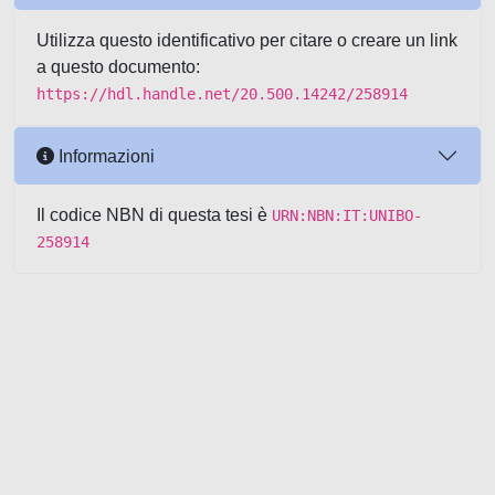
Utilizza questo identificativo per citare o creare un link
a questo documento:
https://hdl.handle.net/20.500.14242/258914
Informazioni
Il codice NBN di questa tesi è
URN:NBN:IT:UNIBO-
258914
Powered by UNITESI
-
about
UNITESI
-
Utilizzo dei cookie
-
Copyright © 2026