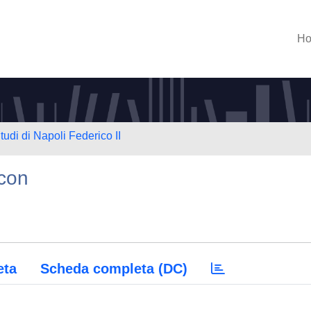
H
tudi di Napoli Federico II
icon
eta
Scheda completa (DC)