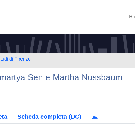
H
tudi di Firenze
̀ Amartya Sen e Martha Nussbaum
eta
Scheda completa (DC)