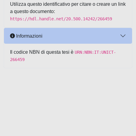
Utilizza questo identificativo per citare o creare un link
a questo documento:
https://hdl.handle.net/20.500.14242/266459
Informazioni
Il codice NBN di questa tesi è
URN:NBN:IT:UNICT-
266459
Powered by UNITESI
-
about
UNITESI
-
Utilizzo dei cookie
-
Copyright © 2026
Area riservata