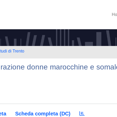
H
tudi di Trento
igrazione donne marocchine e somal
eta
Scheda completa (DC)