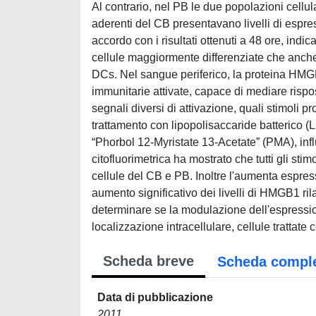
Al contrario, nel PB le due popolazioni cellula
aderenti del CB presentavano livelli di espre
accordo con i risultati ottenuti a 48 ore, in
cellule maggiormente differenziate che anche
DCs. Nel sangue periferico, la proteina HMGB
immunitarie attivate, capace di mediare rispo
segnali diversi di attivazione, quali stimoli p
trattamento con lipopolisaccaride batterico (
“Phorbol 12-Myristate 13-Acetate” (PMA), inf
citofluorimetrica ha mostrato che tutti gli st
cellule del CB e PB. Inoltre l'aumenta espre
aumento significativo dei livelli di HMGB1 rila
determinare se la modulazione dell'espressi
localizzazione intracellulare, cellule trattate
Scheda breve
Scheda compl
Data di pubblicazione
2011