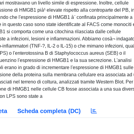
ri mostravano un livello simile di espressione. Inoltre, cellule
ssione di HMGB1 pià¹ elevate rispetto alla controparte del PB, i
dicando che l'espressione di HMGB1 à¨ confinata principalmente a
 in questo caso sono state identificate al FACS come monociti 
1 si comporta come una citochina rilasciata dalle cellule
ste a infezioni, lesioni e infiammazioni. Abbiamo cosà¬ indagat
ro-infiammatori (TNF-?, IL-2 o IL-15) o che mimano infezioni, quali
LPS) o l'enterotossina B di Staphylococcus aureus (SEB) o il
luenzino l'espressione di HMGB1 e la sua secrezione. L'analisi
imoli erano in grado di incrementare l'espressione di HMGB1 sulle
ssione della proteina sulla membrana cellulare era associata ad
sciati nel terreno di coltura, analizzati tramite Western Blot. Per
one di HMGB1 nelle cellule CB fosse associata a una sua diver
 con LPS sono state a
eta
Scheda completa (DC)