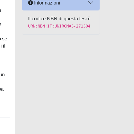
Informazioni
n
Il codice NBN di questa tesi è
e
URN:NBN:IT:UNIROMA3-271304
o se
 il
 un
sa