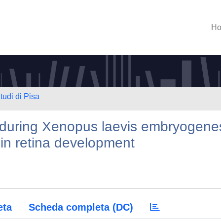
H
tudi di Pisa
 during Xenopus laevis embryogene
s in retina development
eta
Scheda completa (DC)