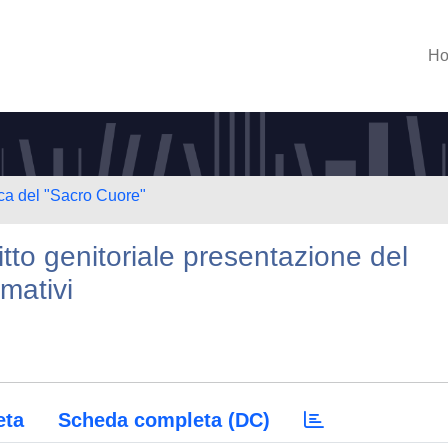
H
ica del "Sacro Cuore"
itto genitoriale presentazione del
mativi
eta
Scheda completa (DC)