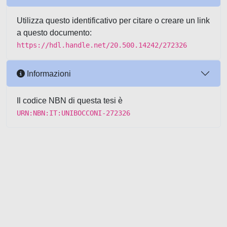
Utilizza questo identificativo per citare o creare un link
a questo documento:
https://hdl.handle.net/20.500.14242/272326
Informazioni
Il codice NBN di questa tesi è
URN:NBN:IT:UNIBOCCONI-272326
Powered by UNITESI
-
about
UNITESI
-
Utilizzo dei cookie
-
Copyright © 2026