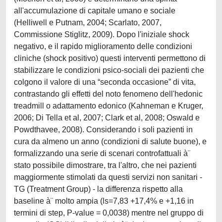
all'accumulazione di capitale umano e sociale
(Helliwell e Putnam, 2004; Scarlato, 2007,
Commissione Stiglitz, 2009). Dopo l'iniziale shock
negativo, e il rapido miglioramento delle condizioni
cliniche (shock positivo) questi interventi permettono di
stabilizzare le condizioni psico-sociali dei pazienti che
colgono il valore di una “seconda occasione” di vita,
contrastando gli effetti del noto fenomeno dell'hedonic
treadmill o adattamento edonico (Kahneman e Kruger,
2006; Di Tella et al, 2007; Clark et al, 2008; Oswald e
Powdthavee, 2008). Considerando i soli pazienti in
cura da almeno un anno (condizioni di salute buone), e
formalizzando una serie di scenari controfattuali à¨
stato possibile dimostrare, tra l'altro, che nei pazienti
maggiormente stimolati da questi servizi non sanitari -
TG (Treatment Group) - la differenza rispetto alla
baseline à¨ molto ampia (ls=7,83 +17,4% e +1,16 in
termini di step, P-value = 0,0038) mentre nel gruppo di