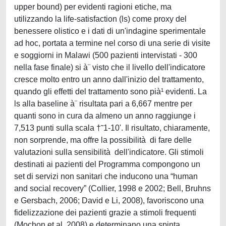
upper bound) per evidenti ragioni etiche, ma
utilizzando la life-satisfaction (ls) come proxy del
benessere olistico e i dati di un'indagine sperimentale
ad hoc, portata a termine nel corso di una serie di visite
e soggiorni in Malawi (500 pazienti intervistati - 300
nella fase finale) si à¨ visto che il livello dell'indicatore
cresce molto entro un anno dall'inizio del trattamento,
quando gli effetti del trattamento sono pià¹ evidenti. La
ls alla baseline à¨ risultata pari a 6,667 mentre per
quanti sono in cura da almeno un anno raggiunge i
7,513 punti sulla scala †˜1-10'. Il risultato, chiaramente,
non sorprende, ma offre la possibilità di fare delle
valutazioni sulla sensibilità dell'indicatore. Gli stimoli
destinati ai pazienti del Programma compongono un
set di servizi non sanitari che inducono una “human
and social recovery” (Collier, 1998 e 2002; Bell, Bruhns
e Gersbach, 2006; David e Li, 2008), favoriscono una
fidelizzazione dei pazienti grazie a stimoli frequenti
(Mochon et al, 2008) e determinano una spinta