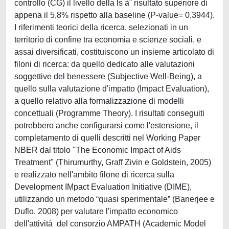
controllo (CG) il livello della ls à¨ risultato superiore di
appena il 5,8% rispetto alla baseline (P-value= 0,3944).
I riferimenti teorici della ricerca, selezionati in un
territorio di confine tra economia e scienze sociali, e
assai diversificati, costituiscono un insieme articolato di
filoni di ricerca: da quello dedicato alle valutazioni
soggettive del benessere (Subjective Well-Being), a
quello sulla valutazione d'impatto (Impact Evaluation),
a quello relativo alla formalizzazione di modelli
concettuali (Programme Theory). I risultati conseguiti
potrebbero anche configurarsi come l'estensione, il
completamento di quelli descritti nel Working Paper
NBER dal titolo "The Economic Impact of Aids
Treatment" (Thirumurthy, Graff Zivin e Goldstein, 2005)
e realizzato nell'ambito filone di ricerca sulla
Development IMpact Evaluation Initiative (DIME),
utilizzando un metodo “quasi sperimentale” (Banerjee e
Duflo, 2008) per valutare l'impatto economico
dell'attività del consorzio AMPATH (Academic Model