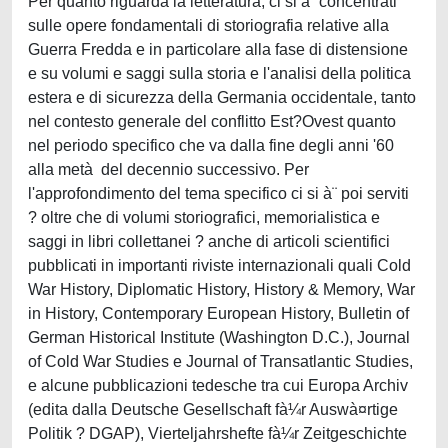
Per quanto riguarda la letteratura, ci si à¨ concentrati
sulle opere fondamentali di storiografia relative alla
Guerra Fredda e in particolare alla fase di distensione
e su volumi e saggi sulla storia e l'analisi della politica
estera e di sicurezza della Germania occidentale, tanto
nel contesto generale del conflitto Est?Ovest quanto
nel periodo specifico che va dalla fine degli anni '60
alla metà del decennio successivo. Per
l'approfondimento del tema specifico ci si à¨ poi serviti
? oltre che di volumi storiografici, memorialistica e
saggi in libri collettanei ? anche di articoli scientifici
pubblicati in importanti riviste internazionali quali Cold
War History, Diplomatic History, History & Memory, War
in History, Contemporary European History, Bulletin of
German Historical Institute (Washington D.C.), Journal
of Cold War Studies e Journal of Transatlantic Studies,
e alcune pubblicazioni tedesche tra cui Europa Archiv
(edita dalla Deutsche Gesellschaft fà¼r Auswà¤rtige
Politik ? DGAP), Vierteljahrshefte fà¼r Zeitgeschichte