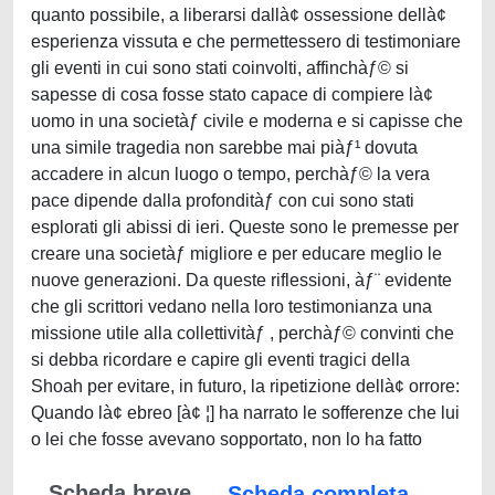
quanto possibile, a liberarsi dallà¢ ossessione dellà¢
esperienza vissuta e che permettessero di testimoniare
gli eventi in cui sono stati coinvolti, affinchàƒ© si
sapesse di cosa fosse stato capace di compiere là¢
uomo in una societàƒ civile e moderna e si capisse che
una simile tragedia non sarebbe mai piàƒ¹ dovuta
accadere in alcun luogo o tempo, perchàƒ© la vera
pace dipende dalla profonditàƒ con cui sono stati
esplorati gli abissi di ieri. Queste sono le premesse per
creare una societàƒ migliore e per educare meglio le
nuove generazioni. Da queste riflessioni, àƒ¨ evidente
che gli scrittori vedano nella loro testimonianza una
missione utile alla collettivitàƒ , perchàƒ© convinti che
si debba ricordare e capire gli eventi tragici della
Shoah per evitare, in futuro, la ripetizione dellà¢ orrore:
Quando là¢ ebreo [à¢ ¦] ha narrato le sofferenze che lui
o lei che fosse avevano sopportato, non lo ha fatto
Scheda breve
Scheda completa