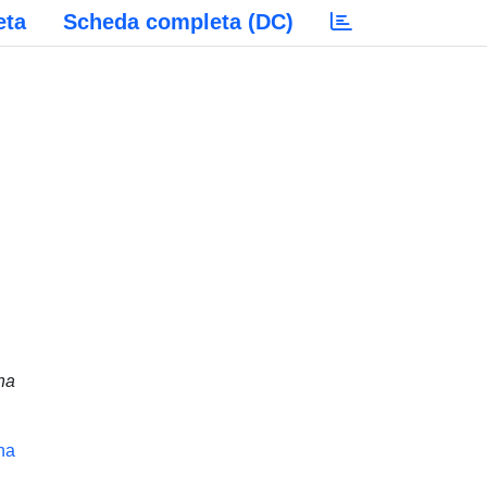
eta
Scheda completa (DC)
na
na