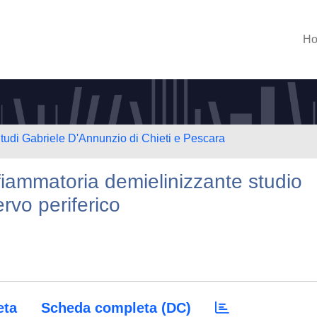
H
Studi Gabriele D'Annunzio di Chieti e Pescara
fiammatoria demielinizzante studio
rvo periferico
eta
Scheda completa (DC)