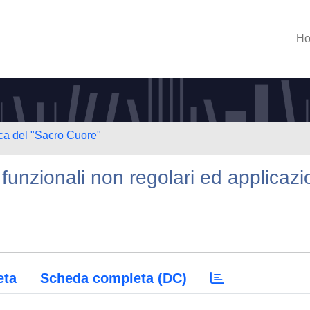
H
ica del "Sacro Cuore"
r funzionali non regolari ed applicazi
eta
Scheda completa (DC)