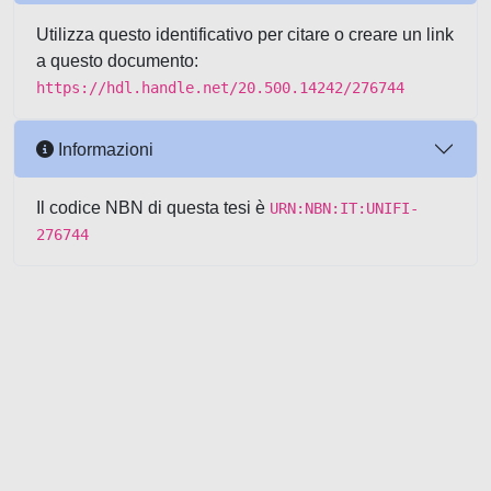
Utilizza questo identificativo per citare o creare un link
a questo documento:
https://hdl.handle.net/20.500.14242/276744
Informazioni
Il codice NBN di questa tesi è
URN:NBN:IT:UNIFI-
276744
Powered by UNITESI
-
about
UNITESI
-
Utilizzo dei cookie
-
Copyright © 2026