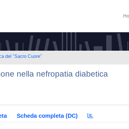
H
ica del "Sacro Cuore"
zione nella nefropatia diabetica
eta
Scheda completa (DC)