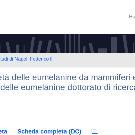
H
tudi di Napoli Federico II
rietà delle eumelanine da mammiferi 
i delle eumelanine dottorato di ricerc
eta
Scheda completa (DC)