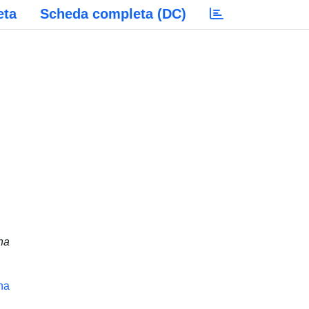
eta
Scheda completa (DC)
na
na