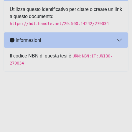
Utilizza questo identificativo per citare o creare un link
a questo documento:
https://hdl.handle.net/20.500.14242/279034
Informazioni
Il codice NBN di questa tesi è
URN:NBN:IT:UNIBO-
279034
Powered by UNITESI
-
about
UNITESI
-
Utilizzo dei cookie
-
Copyright © 2026