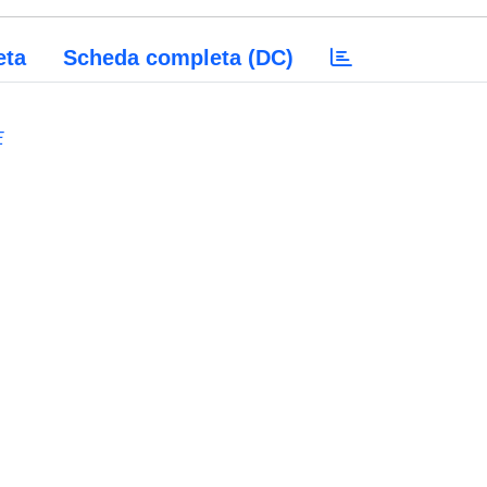
eta
Scheda completa (DC)
E