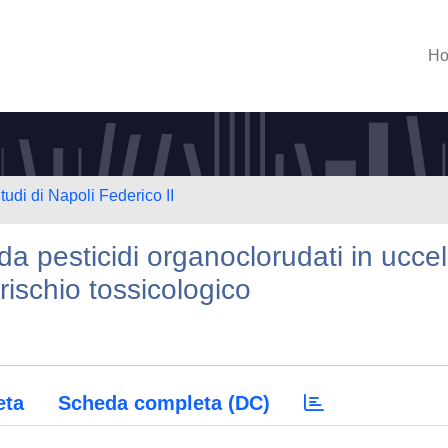
H
tudi di Napoli Federico II
da pesticidi organoclorudati in uccell
rischio tossicologico
eta
Scheda completa (DC)