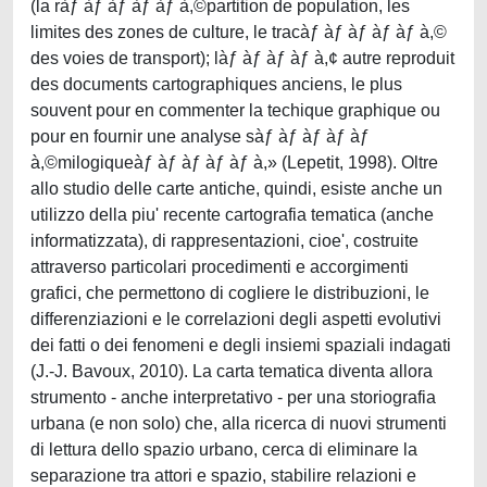
(la ràƒ àƒ àƒ àƒ àƒ à,©partition de population, les
limites des zones de culture, le tracàƒ àƒ àƒ àƒ àƒ à,©
des voies de transport); làƒ àƒ àƒ àƒ à,¢ autre reproduit
des documents cartographiques anciens, le plus
souvent pour en commenter la techique graphique ou
pour en fournir une analyse sàƒ àƒ àƒ àƒ àƒ
à,©milogiqueàƒ àƒ àƒ àƒ àƒ à,» (Lepetit, 1998). Oltre
allo studio delle carte antiche, quindi, esiste anche un
utilizzo della piu' recente cartografia tematica (anche
informatizzata), di rappresentazioni, cioe', costruite
attraverso particolari procedimenti e accorgimenti
grafici, che permettono di cogliere le distribuzioni, le
differenziazioni e le correlazioni degli aspetti evolutivi
dei fatti o dei fenomeni e degli insiemi spaziali indagati
(J.-J. Bavoux, 2010). La carta tematica diventa allora
strumento - anche interpretativo - per una storiografia
urbana (e non solo) che, alla ricerca di nuovi strumenti
di lettura dello spazio urbano, cerca di eliminare la
separazione tra attori e spazio, stabilire relazioni e