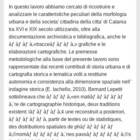
In questo lavoro abbiamo cercato di ricostruire e
analizzare le caratteristiche peculiari della morfologia
urbana e della societa' cittadina della citta' di Catania
tra XVI e XIX secolo utilizzando, oltre alla
documentazione archivistica e bibliografica, anche le
àƒ àƒ àƒ à,«tracceàƒ àƒ àƒ à,» grafiche e le
elaborazioni cartografiche. Le premesse
metodologiche alla base del presente lavoro sono
rappresentate dai recenti contributi di storia urbana e di
cartografia storica e tematica volti a restituire
autonomia e consistenza alla dimensione spaziale nell'
indagine storica (E. Iachello, 2010). Bernard Lepetit
sottolineava che àƒ àƒ àƒ à,«en matiàƒ àƒ àƒ àƒ àƒ
à,¨re de cartogragraphie historique, deux traditions
existent: làƒ àƒ àƒ àƒ à,¢ une reconstruit a posteriori,
àƒ àƒ àƒ àƒ àƒ à, partir de textes ou de statistiques,
des distributions spatiales de phàƒ àƒ àƒ àƒ àƒ
à,©nomàƒ àƒ àƒ àƒ àƒ à,¨nes passàƒ àƒ àƒ àƒ àƒ à,©s