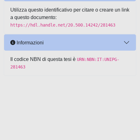
Utilizza questo identificativo per citare o creare un link
a questo documento:
https://hdl.handle.net/20.500.14242/281463
Informazioni
Il codice NBN di questa tesi è
URN:NBN:IT:UNIPG-
281463
Powered by UNITESI
-
about
UNITESI
-
Utilizzo dei cookie
-
Copyright © 2026