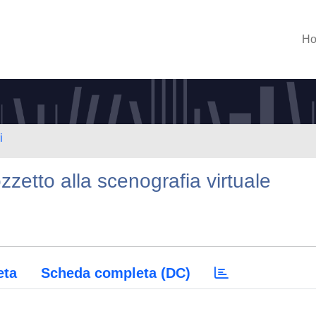
H
i
ozzetto alla scenografia virtuale
eta
Scheda completa (DC)