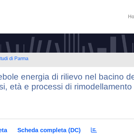
H
Studi di Parma
ebole energia di rilievo nel bacino d
, età e processi di rimodellamento
eta
Scheda completa (DC)