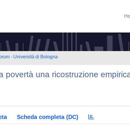
H
orum - Università di Bologna
a povertà una ricostruzione empiric
eta
Scheda completa (DC)