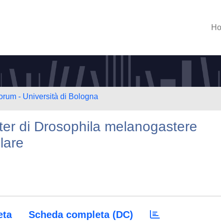
H
orum - Università di Bologna
ster di Drosophila melanogastere
lare
eta
Scheda completa (DC)