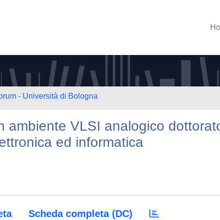
H
orum - Università di Bologna
 in ambiente VLSI analogico dottorat
lettronica ed informatica
eta
Scheda completa (DC)