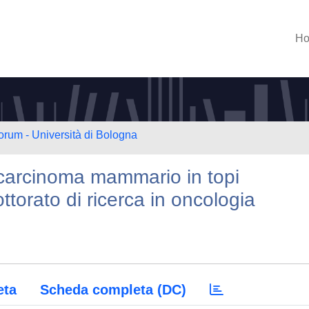
H
orum - Università di Bologna
carcinoma mammario in topi
torato di ricerca in oncologia
eta
Scheda completa (DC)