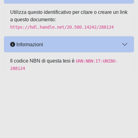
Utilizza questo identificativo per citare o creare un link
a questo documento:
https://hdl.handle.net/20.500.14242/288124
Informazioni
Il codice NBN di questa tesi è
URN:NBN:IT:UNIBO-
288124
Powered by UNITESI
-
about
UNITESI
-
Utilizzo dei cookie
-
Copyright © 2026