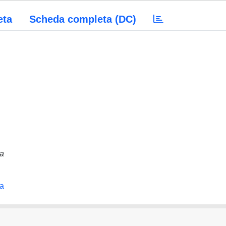
eta
Scheda completa (DC)
na
na