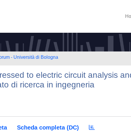
H
orum - Università di Bologna
ssed to electric circuit analysis an
to di ricerca in ingegneria
eta
Scheda completa (DC)