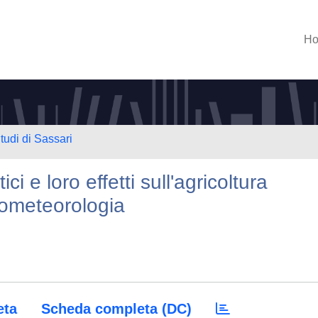
H
tudi di Sassari
ci e loro effetti sull'agricoltura
grometeorologia
eta
Scheda completa (DC)