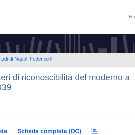
H
tudi di Napoli Federico II
ri di riconoscibilità del moderno a
939
eta
Scheda completa (DC)