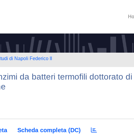
H
tudi di Napoli Federico II
nzimi da batteri termofili dottorato di
he
eta
Scheda completa (DC)