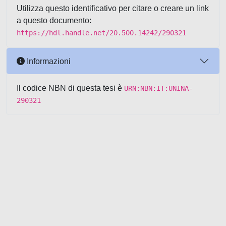
Utilizza questo identificativo per citare o creare un link
a questo documento:
https://hdl.handle.net/20.500.14242/290321
Informazioni
Il codice NBN di questa tesi è
URN:NBN:IT:UNINA-
290321
Powered by UNITESI
-
about
UNITESI
-
Utilizzo dei cookie
-
Copyright © 2026
Area riservata