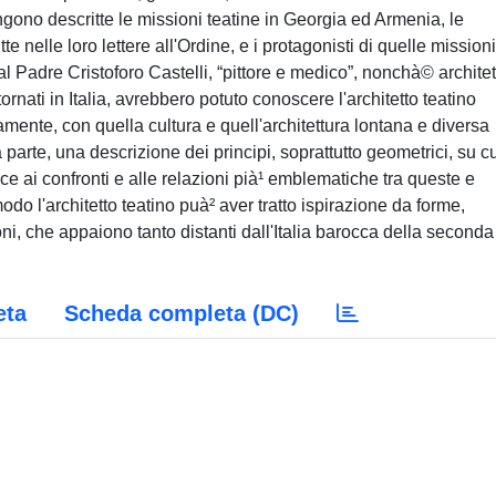
ngono descritte le missioni teatine in Georgia ed Armenia, le
te nelle loro lettere all'Ordine, e i protagonisti di quelle missioni
al Padre Cristoforo Castelli, “pittore e medico”, nonchà© architett
ornati in Italia, avrebbero potuto conoscere l'architetto teatino
amente, con quella cultura e quell'architettura lontana e diversa
za parte, una descrizione dei principi, soprattutto geometrici, su cu
uce ai confronti e alle relazioni pià¹ emblematiche tra queste e
modo l'architetto teatino puà² aver tratto ispirazione da forme,
i, che appaiono tanto distanti dall'Italia barocca della seconda
eta
Scheda completa (DC)