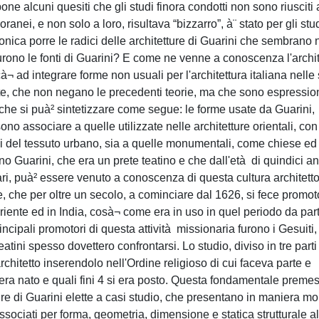
ne alcuni quesiti che gli studi finora condotti non sono riusciti 
anei, e non solo a loro, risultava “bizzarro”, à¨ stato per gli stu
ettonica porre le radici delle architetture di Guarini che sembrano
i furono le fonti di Guarini? E come ne venne a conoscenza l'archit
à¬ ad integrare forme non usuali per l'architettura italiana nelle
e, che non negano le precedenti teorie, ma che sono espressio
 che si puà² sintetizzare come segue: le forme usate da Guarini,
sono associare a quelle utilizzate nelle architetture orientali, con
nali del tessuto urbano, sia a quelle monumentali, come chiese ed
ino Guarini, che era un prete teatino e che dall'età di quindici an
olari, puà² essere venuto a conoscenza di questa cultura architett
e, che per oltre un secolo, a cominciare dal 1626, si fece promot
iente ed in India, cosà¬ come era in uso in quel periodo da part
rincipali promotori di questa attività missionaria furono i Gesuiti,
tini spesso dovettero confrontarsi. Lo studio, diviso in tre parti
architetto inserendolo nell'Ordine religioso di cui faceva parte e
 era nato e quali fini 4 si era posto. Questa fondamentale preme
ure di Guarini elette a casi studio, che presentano in maniera mo
ociati per forma, geometria, dimensione e statica strutturale al