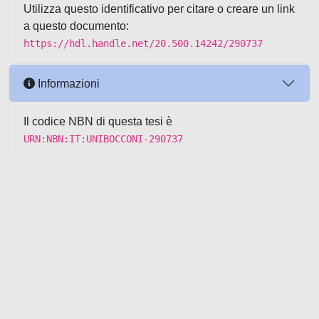
Utilizza questo identificativo per citare o creare un link
a questo documento:
https://hdl.handle.net/20.500.14242/290737
Informazioni
Il codice NBN di questa tesi è
URN:NBN:IT:UNIBOCCONI-290737
Powered by UNITESI
-
about
UNITESI
-
Utilizzo dei cookie
-
Copyright © 2026
Area riservata