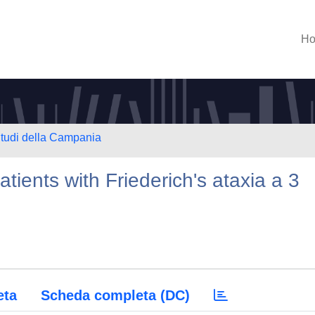
H
Studi della Campania
tients with Friederich's ataxia a 3
eta
Scheda completa (DC)